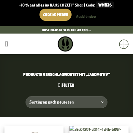
-10 % auf alles im RAUSCHZEIT® Shop | Code:
WMH26
CODE KOPIEREN
Ausblenden
Zum
KOSTENLOSER VERSAND AB €89,-.
Inhalt
springen
PRODUKTE VERSCHLAGWORTET MIT „JAGDMOTIV“
FILTER