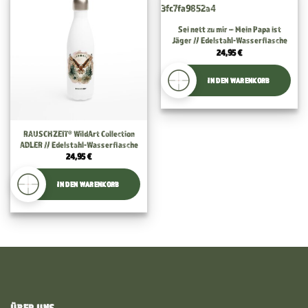
Sei nett zu mir – Mein Papa ist
Jäger // Edelstahl-Wasserflasche
24,95
€
IN DEN WARENKORB
RAUSCHZEIT® WildArt Collection
ADLER // Edelstahl-Wasserflasche
24,95
€
IN DEN WARENKORB
ÜBER UNS