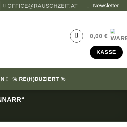
Newsletter
OFFICE@RAUSCHZEIT.AT
0,00
€
KASSE
EN
% RE(H)DUZIERT %
NNARR“